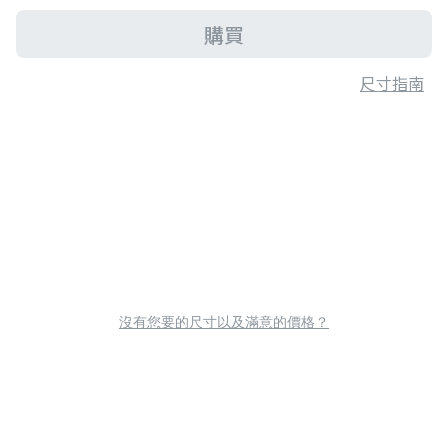
購買
尺寸指南
沒有您要的尺寸以及滿意的價格？