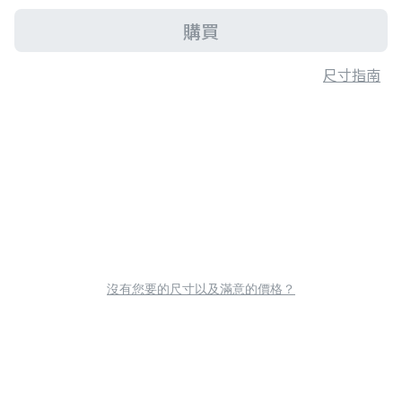
購買
尺寸指南
沒有您要的尺寸以及滿意的價格？