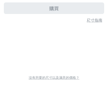
購買
尺寸指南
沒有您要的尺寸以及滿意的價格？