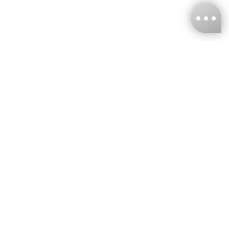
台灣娜克阜股份有限公司
統編
：55861636
聯絡我們
+886-2-2706-9977 (#19)