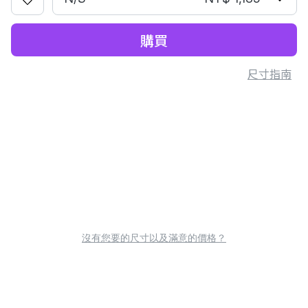
購買
尺寸指南
沒有您要的尺寸以及滿意的價格？