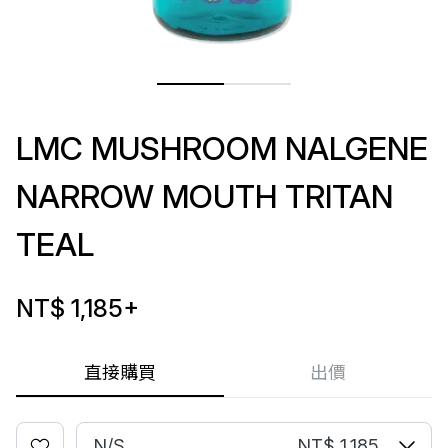
LMC MUSHROOM NALGENE
NARROW MOUTH TRITAN
TEAL
NT$ 1,185
+
直接購買
出價
N/S
NT$ 1,185