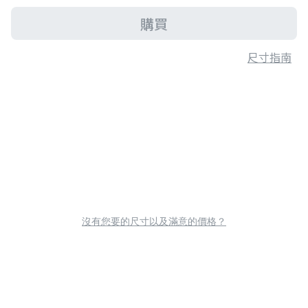
購買
尺寸指南
沒有您要的尺寸以及滿意的價格？