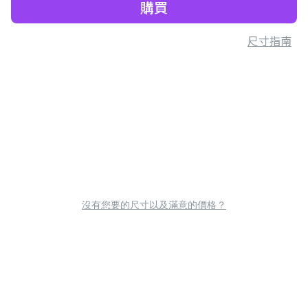
購買
尺寸指南
沒有您要的尺寸以及滿意的價格？