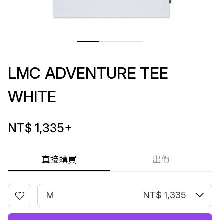
LMC ADVENTURE TEE
WHITE
NT$ 1,335
+
直接購買
出價
M
NT$ 1,335