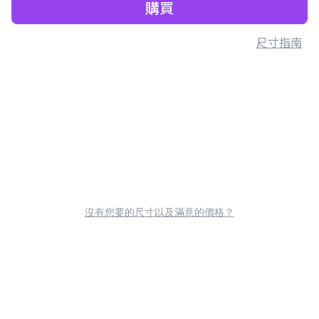
購買
尺寸指南
沒有您要的尺寸以及滿意的價格？