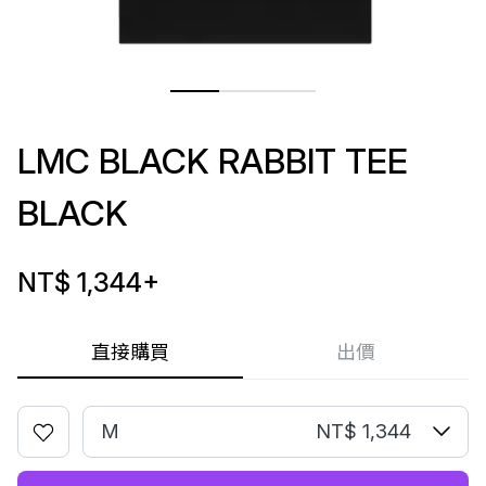
LMC BLACK RABBIT TEE
BLACK
NT$ 1,344
+
直接購買
出價
M
NT$ 1,344