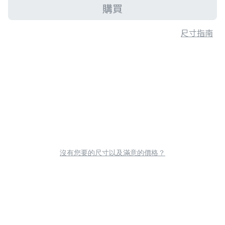
購買
尺寸指南
沒有您要的尺寸以及滿意的價格？