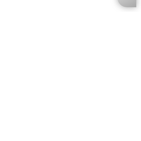
台灣娜克阜股份有限公司
統編
：55861636
聯絡我們
+886-2-2706-9977 (#19)
+886-2-7713-6006