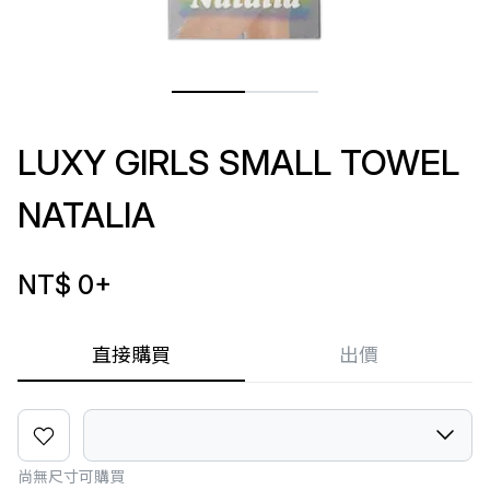
LUXY GIRLS SMALL TOWEL
NATALIA
NT$ 0
+
直接購買
出價
尚無尺寸可購買