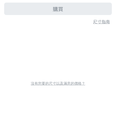
購買
尺寸指南
沒有您要的尺寸以及滿意的價格？