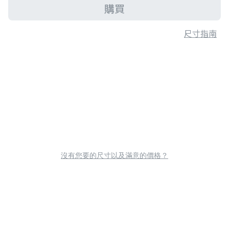
購買
尺寸指南
沒有您要的尺寸以及滿意的價格？