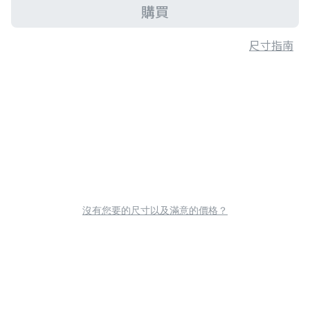
購買
尺寸指南
沒有您要的尺寸以及滿意的價格？