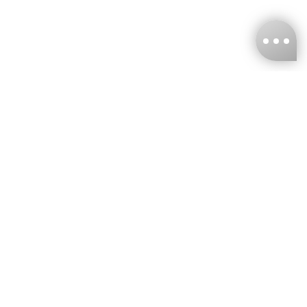
台灣娜克阜股份有限公司
統編
：55861636
聯絡我們