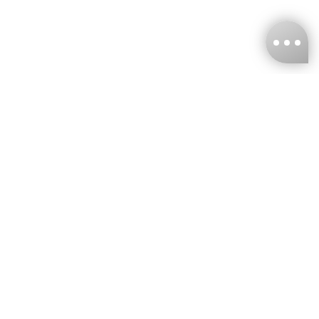
台灣娜克阜股份有限公司
統編
：55861636
聯絡我們