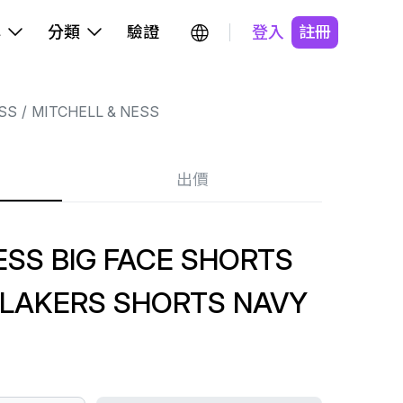
牌
分類
驗證
登入
註冊
SS
MITCHELL & NESS
出價
ESS BIG FACE SHORTS
 LAKERS SHORTS NAVY