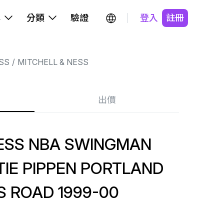
牌
分類
驗證
登入
註冊
SS
MITCHELL & NESS
出價
NESS NBA SWINGMAN
IE PIPPEN PORTLAND
S ROAD 1999-00