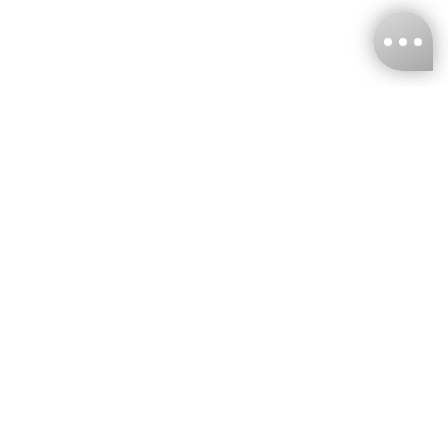
台灣娜克阜股份有限公司
統編
：55861636
聯絡我們
+886-2-2706-9977 (#19)