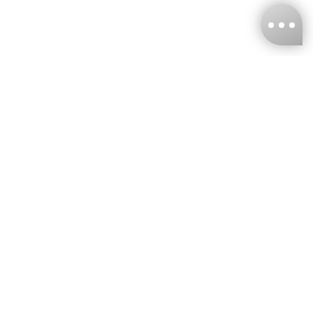
台灣娜克阜股份有限公司
統編
：55861636
聯絡我們
+886-2-2706-9977 (#19)