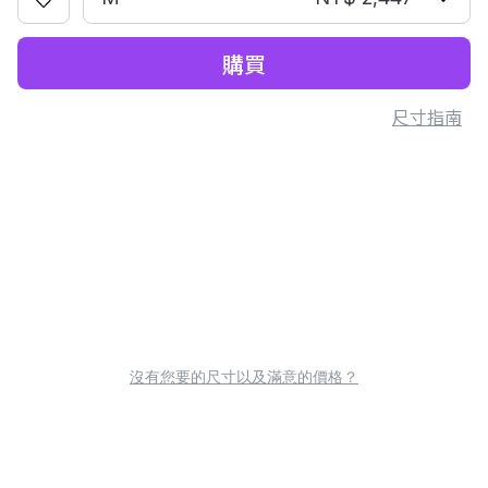
購買
尺寸指南
沒有您要的尺寸以及滿意的價格？