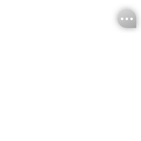
台灣娜克阜股份有限公司
統編
：55861636
聯絡我們