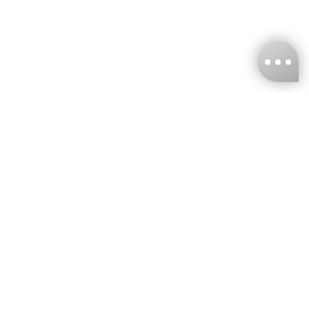
台灣娜克阜股份有限公司
統編
：55861636
聯絡我們