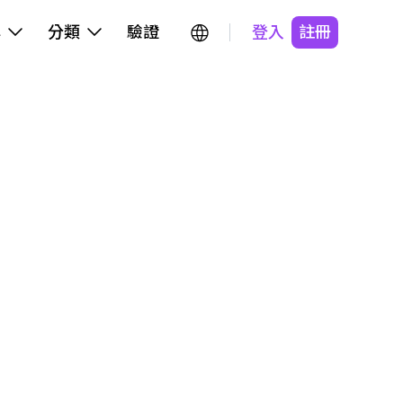
牌
分類
驗證
登入
註冊