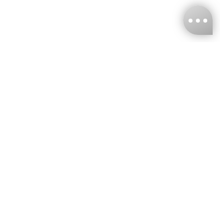
台灣娜克阜股份有限公司
統編
：55861636
聯絡我們
+886-2-2706-9977 (#19)