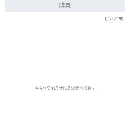
購買
尺寸指南
沒有您要的尺寸以及滿意的價格？