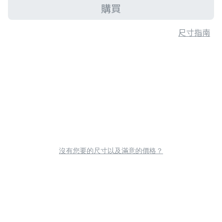
購買
尺寸指南
沒有您要的尺寸以及滿意的價格？