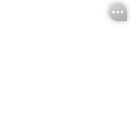
台灣娜克阜股份有限公司
統編
：55861636
聯絡我們
+886-2-2706-9977 (#19)