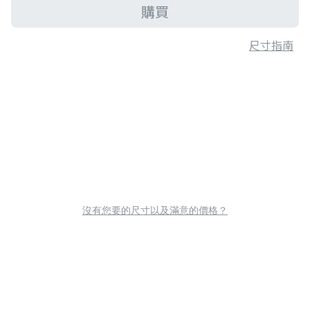
購買
尺寸指南
沒有您要的尺寸以及滿意的價格？