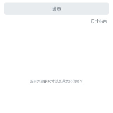
購買
尺寸指南
沒有您要的尺寸以及滿意的價格？