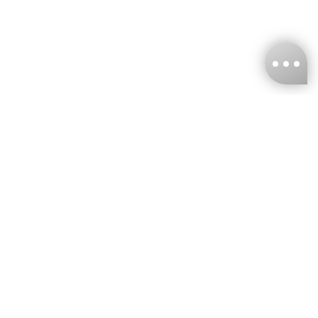
台灣娜克阜股份有限公司
統編
：55861636
聯絡我們