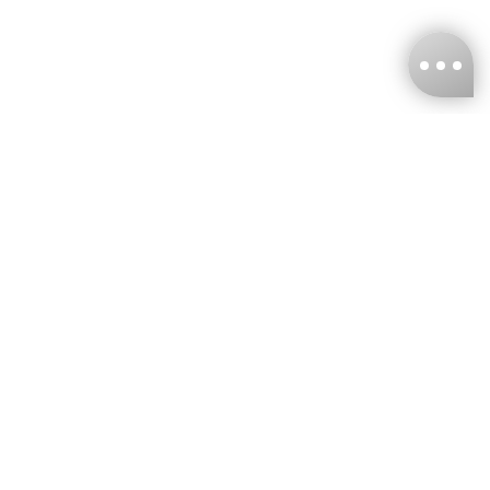
台灣娜克阜股份有限公司
統編
：55861636
聯絡我們