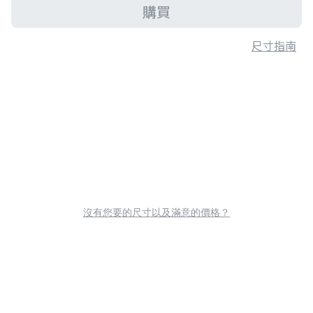
購買
尺寸指南
沒有您要的尺寸以及滿意的價格？