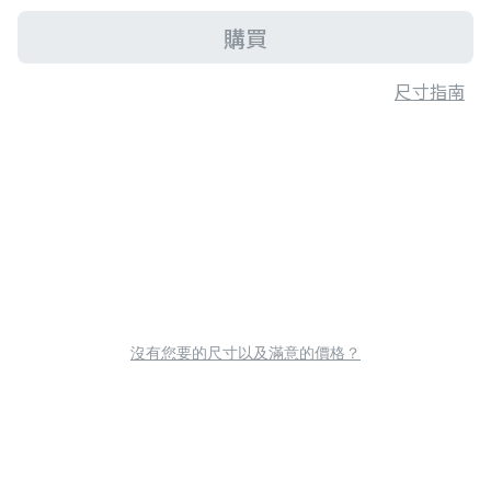
購買
尺寸指南
沒有您要的尺寸以及滿意的價格？