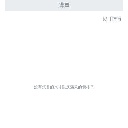
購買
尺寸指南
沒有您要的尺寸以及滿意的價格？