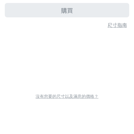
購買
尺寸指南
沒有您要的尺寸以及滿意的價格？