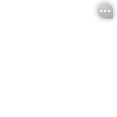
台灣娜克阜股份有限公司
統編
：55861636
聯絡我們
+886-2-2706-9977 (#19)