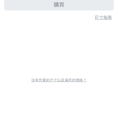
購買
尺寸指南
沒有您要的尺寸以及滿意的價格？