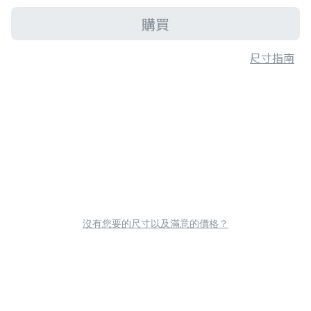
購買
尺寸指南
沒有您要的尺寸以及滿意的價格？