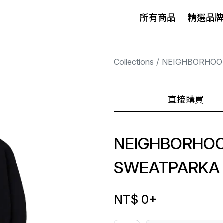
所有商品
精選品
Collections
NEIGHBORHOO
直接購買
NEIGHBORHOO
SWEATPARKA 
NT$ 0
+