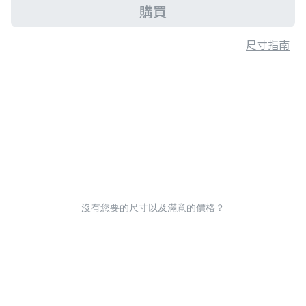
購買
尺寸指南
沒有您要的尺寸以及滿意的價格？