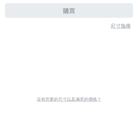
購買
尺寸指南
沒有您要的尺寸以及滿意的價格？