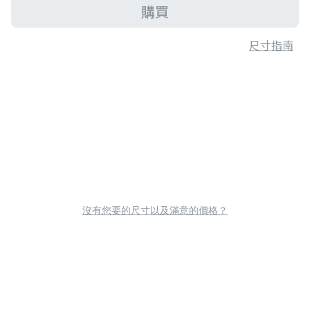
購買
尺寸指南
沒有您要的尺寸以及滿意的價格？