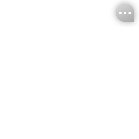
台灣娜克阜股份有限公司
統編
：55861636
聯絡我們
+886-2-2706-9977 (#19)