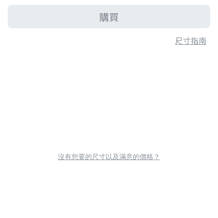
購買
尺寸指南
沒有您要的尺寸以及滿意的價格？