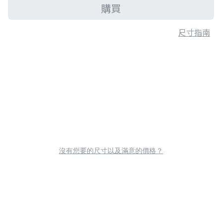
購買
尺寸指南
沒有您要的尺寸以及滿意的價格？