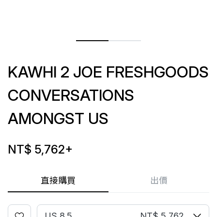
KAWHI 2 JOE FRESHGOODS
CONVERSATIONS
AMONGST US
NT$ 5,762
+
直接購買
出價
US 8.5
NT$ 5,762