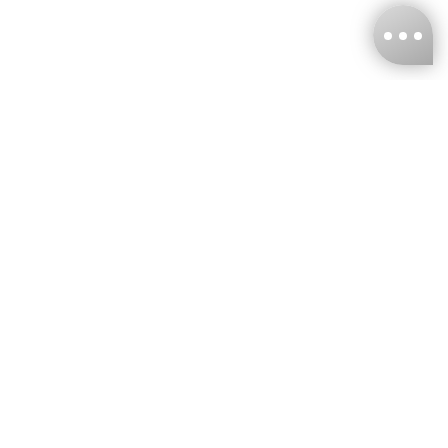
台灣娜克阜股份有限公司
統編
：55861636
聯絡我們
+886-2-2706-9977 (#19)