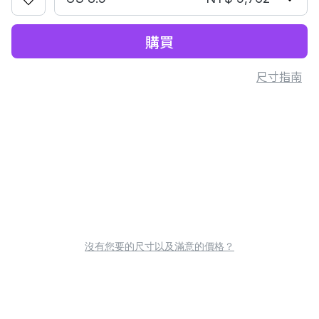
購買
尺寸指南
沒有您要的尺寸以及滿意的價格？