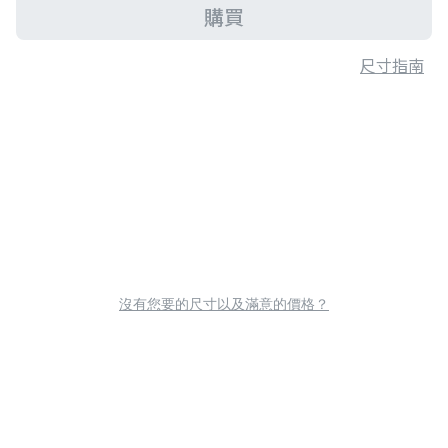
購買
尺寸指南
沒有您要的尺寸以及滿意的價格？