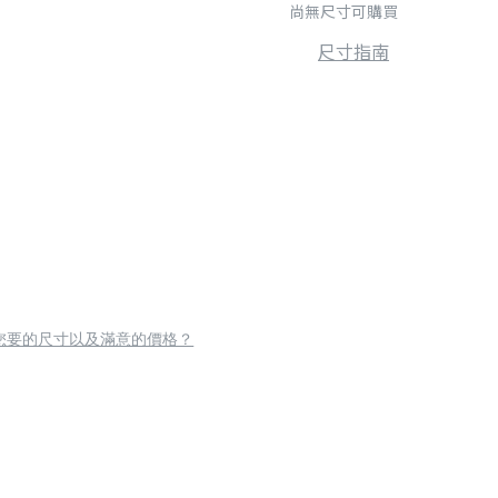
尚無尺寸可購買
尺寸指南
您要的尺寸以及滿意的價格？