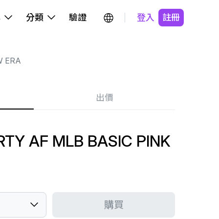
牌
分類
驗證
登入
註冊
 ERA
出價
TY AF MLB BASIC PINK
購買