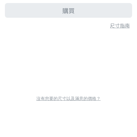
購買
尺寸指南
沒有您要的尺寸以及滿意的價格？