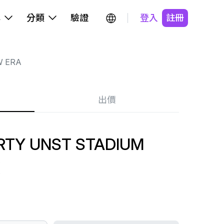
牌
分類
驗證
登入
註冊
 ERA
出價
RTY UNST STADIUM
K