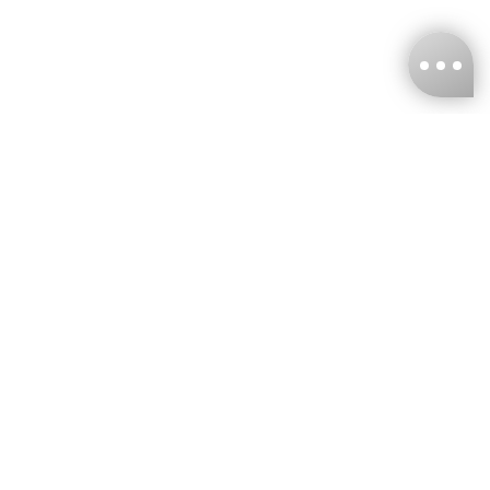
台灣娜克阜股份有限公司
統編
：55861636
聯絡我們