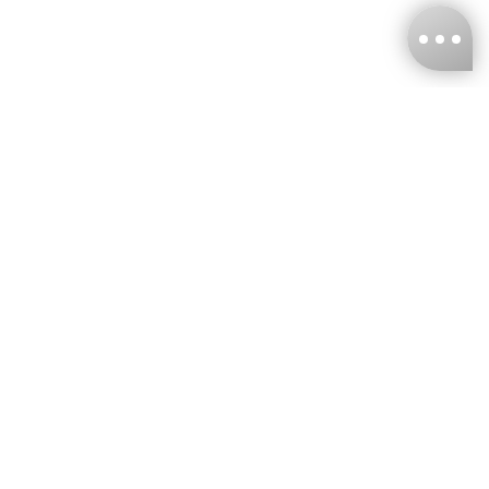
台灣娜克阜股份有限公司
統編
：55861636
聯絡我們
+886-2-2706-9977 (#19)