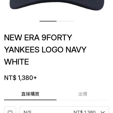
NEW ERA 9FORTY
YANKEES LOGO NAVY
WHITE
NT$ 1,380
+
直接購買
出價
N/S
NT$ 1,380