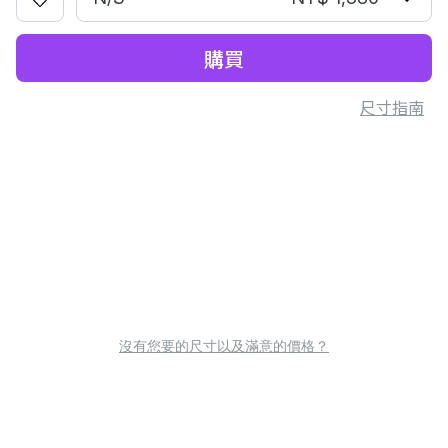
購買
尺寸指南
沒有您要的尺寸以及滿意的價格？