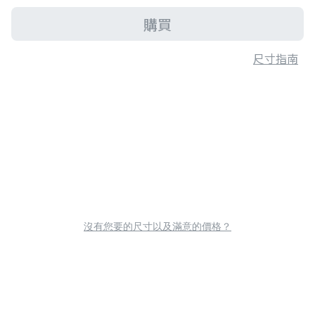
購買
尺寸指南
沒有您要的尺寸以及滿意的價格？